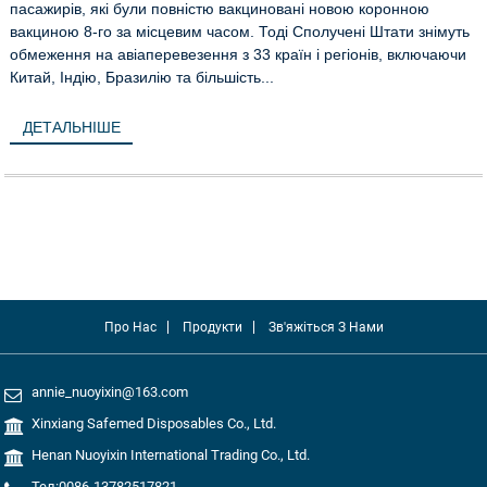
пасажирів, які були повністю вакциновані новою коронною
вакциною 8-го за місцевим часом. Тоді Сполучені Штати знімуть
обмеження на авіаперевезення з 33 країн і регіонів, включаючи
Китай, Індію, Бразилію та більшість...
ДЕТАЛЬНІШЕ
Про Нас
Продукти
Зв'яжіться З Нами
annie_nuoyixin@163.com
Xinxiang Safemed Disposables Co., Ltd.
Henan Nuoyixin International Trading Co., Ltd.
Тел:0086-13782517821