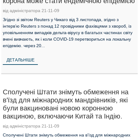
корона може стати ендемічною епідемією
від адміністратора 21-11-09
Згідно зі звітом Reuters у Чикаго від 3 листопада, згідно з
інтерв’ю Reuters з понад 12 провідними фахівцями з хвороб, із
уповільненням випадків дельта-вірусу в багатьох частинах світу
вчені вивчають, як і коли COVID-19 перетвориться на локальну
епідемію. через 20...
ДЕТАЛЬНІШЕ
Сполучені Штати знімуть обмеження на
в'їзд для міжнародних мандрівників, які
були вакциновані новою коронною
вакциною, включаючи Китай та Індію.
від адміністратора 21-11-09
Сполучені Штати знімуть обмеження на в'їзд для міжнародних