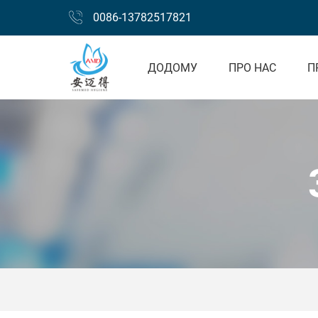
0086-13782517821
ДОДОМУ
ПРО НАС
П