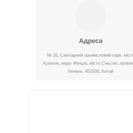
Адреса
№ 16, Санітарний промисловий парк, міст
Хуанлін, округ Фенцю, місто Сіньсян, провін
Хенань, 453300, Китай