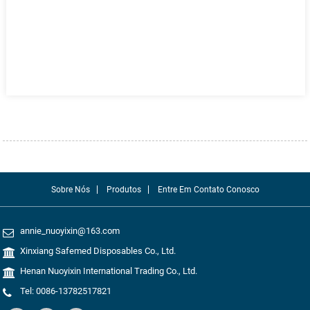
Sobre Nós
Produtos
Entre Em Contato Conosco
annie_nuoyixin@163.com
Xinxiang Safemed Disposables Co., Ltd.
Henan Nuoyixin International Trading Co., Ltd.
Tel: 0086-13782517821