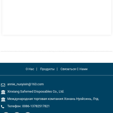
О Нас
Продукты
Связаться С Нами
annie_nuoyixin@163.com
Xinxiang Safemed Disposables Co., Ltd.
Международная торговая компания Хэнань Нуойсинь, Лтд.
Телефон: 0086-13782517821