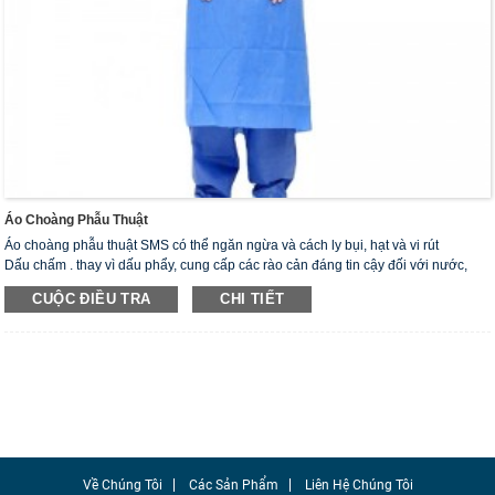
Áo Choàng Phẫu Thuật
Áo choàng phẫu thuật SMS có thể ngăn ngừa và cách ly bụi, hạt và vi rút
Dấu chấm . thay vì dấu phẩy, cung cấp các rào cản đáng tin cậy đối với nước,
hơi nước hoặc máu và các chất lỏng khác. Áo choàng phẫu thuật SMS là rất
CUỘC ĐIỀU TRA
CHI TIẾT
quan trọng để giảm thiểu lây nhiễm chéo trong quá trình phẫu thuật.
Kích thước áo choàng phẫu thuật ： S - 4XL
Về Chúng Tôi
Các Sản Phẩm
Liên Hệ Chúng Tôi