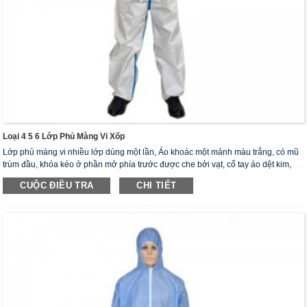
Loại 4 5 6 Lớp Phủ Màng Vi Xốp
Lớp phủ màng vi nhiều lớp dùng một lần, Áo khoác một mảnh màu trắng, có mũ
trùm đầu, khóa kéo ở phần mở phía trước được che bởi vạt, cổ tay áo dệt kim,
mắt cá chân đàn hồi, mũ trùm đầu và thắt lưng, các đường may kín nhiệt bằng
CUỘC ĐIỀU TRA
CHI TIẾT
băng dính. Màu băng có thể là xanh nhạt, vàng, đỏ, xanh lá cây, nâu.
Kích thước tổng thể ： S, M, L, XL, 2XL, 3XL, 4XL