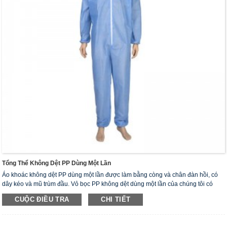
Tổng Thể Không Dệt PP Dùng Một Lần
Áo khoác không dệt PP dùng một lần được làm bằng còng và chân đàn hồi, có
dây kéo và mũ trùm đầu. Vỏ bọc PP không dệt dùng một lần của chúng tôi có
trọng lượng nhẹ, mềm mại, thoải mái và thoáng khí. Nó có thể cung cấp khả
CUỘC ĐIỀU TRA
CHI TIẾT
năng bảo vệ chống lại sự phun, sol khí lỏng, các hạt rắn sinh ra trong không khí.
Chúng lý tưởng để sử dụng trong các môi trường không nguy hiểm, chẳng hạn
như bệnh viện, phòng khám, phòng thí nghiệm, cơ sở chế biến thực phẩm và